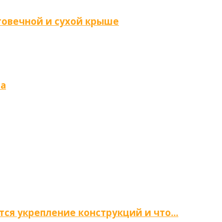
говечной и сухой крыше
ма
тся укрепление конструкций и что…