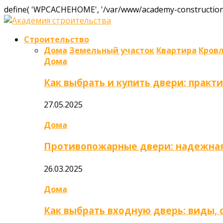
define( 'WPCACHEHOME', '/var/www/academy-construction.
Строительство
Дома
Земельный участок
Квартира
Кров
Дома
Как выбрать и купить двери: практ
27.05.2025
Дома
Противопожарные двери: надежная
26.03.2025
Дома
Как выбрать входную дверь: виды,