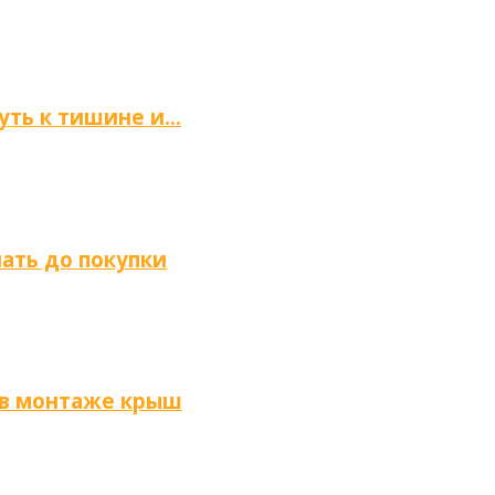
путь к тишине и…
нать до покупки
 в монтаже крыш