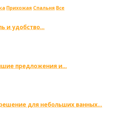
ка
Прихожая
Спальня
Все
ль и удобство…
учшие предложения и…
е решение для небольших ванных…