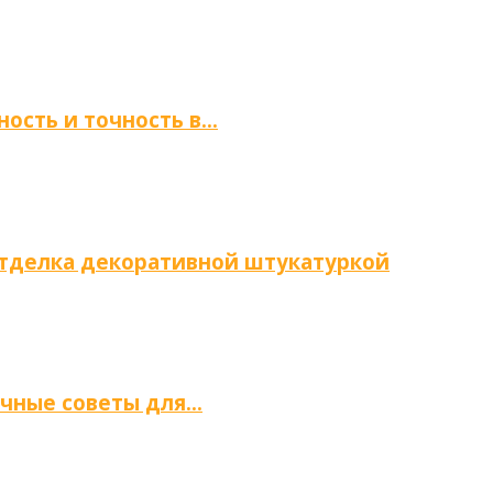
ность и точность в…
отделка декоративной штукатуркой
ичные советы для…