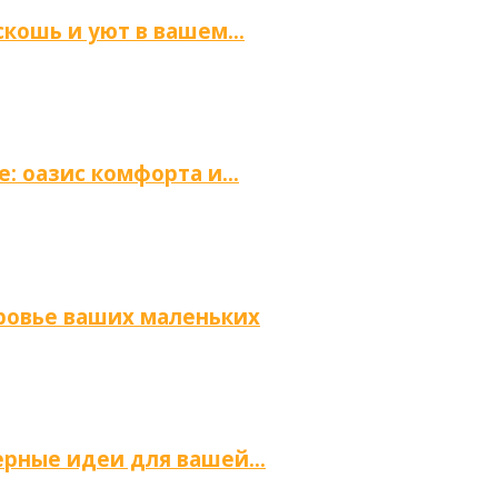
скошь и уют в вашем…
е: оазис комфорта и…
оровье ваших маленьких
ьерные идеи для вашей…