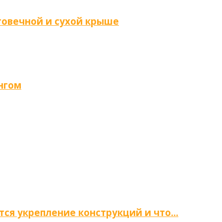
говечной и сухой крыше
нгом
тся укрепление конструкций и что…