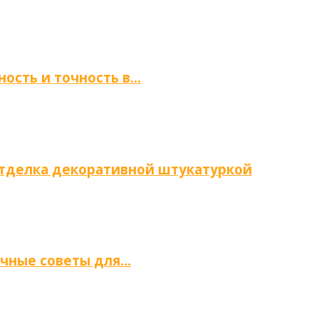
ность и точность в…
отделка декоративной штукатуркой
ичные советы для…