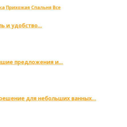
ка
Прихожая
Спальня
Все
ль и удобство…
учшие предложения и…
е решение для небольших ванных…