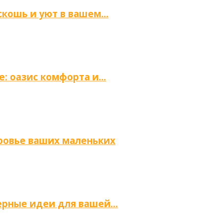
скошь и уют в вашем…
е: оазис комфорта и…
оровье ваших маленьких
ьерные идеи для вашей…