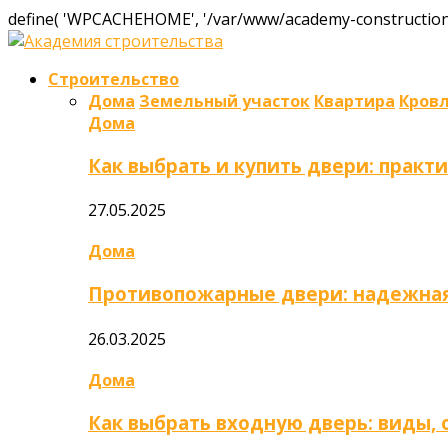
define( 'WPCACHEHOME', '/var/www/academy-construction.
Строительство
Дома
Земельный участок
Квартира
Кров
Дома
Как выбрать и купить двери: практ
27.05.2025
Дома
Противопожарные двери: надежная
26.03.2025
Дома
Как выбрать входную дверь: виды,