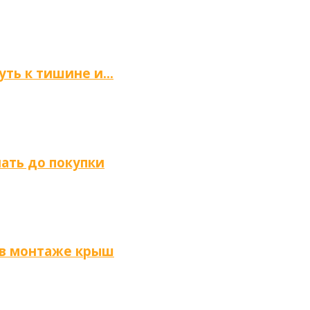
путь к тишине и…
нать до покупки
 в монтаже крыш