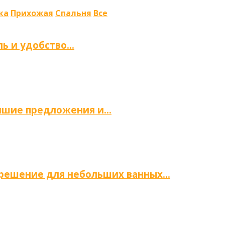
ка
Прихожая
Спальня
Все
ль и удобство…
учшие предложения и…
е решение для небольших ванных…