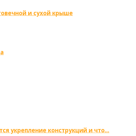
говечной и сухой крыше
ма
тся укрепление конструкций и что…