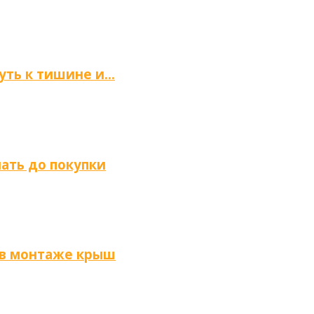
путь к тишине и…
нать до покупки
 в монтаже крыш