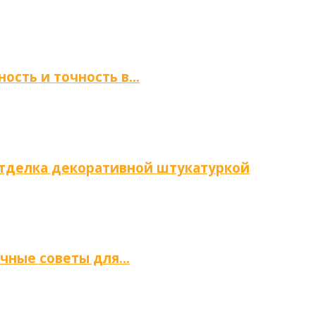
ность и точность в…
отделка декоративной штукатуркой
ичные советы для…