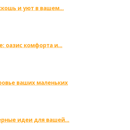
скошь и уют в вашем…
е: оазис комфорта и…
оровье ваших маленьких
ьерные идеи для вашей…