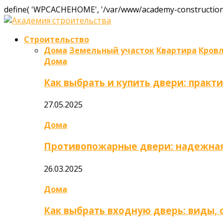
define( 'WPCACHEHOME', '/var/www/academy-construction.
Строительство
Дома
Земельный участок
Квартира
Кров
Дома
Как выбрать и купить двери: практ
27.05.2025
Дома
Противопожарные двери: надежная
26.03.2025
Дома
Как выбрать входную дверь: виды,