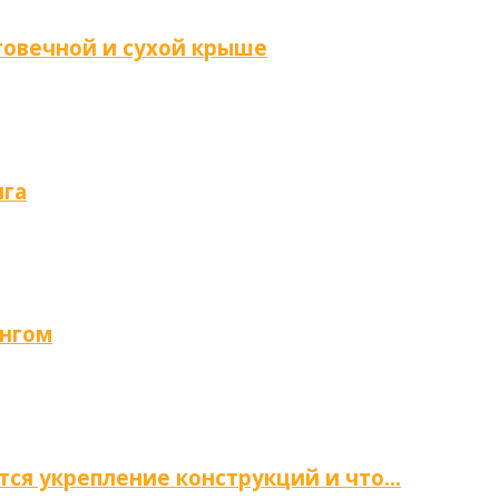
говечной и сухой крыше
нга
ингом
тся укрепление конструкций и что…