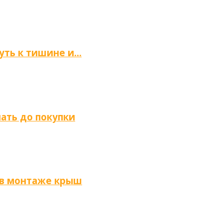
путь к тишине и…
нать до покупки
 в монтаже крыш