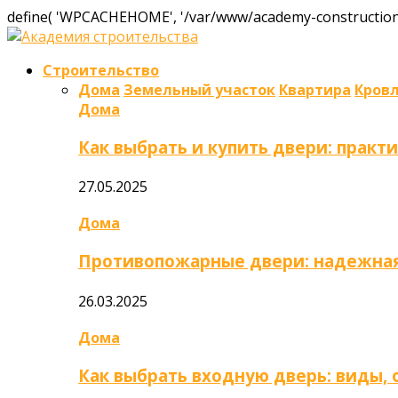
define( 'WPCACHEHOME', '/var/www/academy-construction.
Строительство
Дома
Земельный участок
Квартира
Кров
Дома
Как выбрать и купить двери: практ
27.05.2025
Дома
Противопожарные двери: надежная
26.03.2025
Дома
Как выбрать входную дверь: виды,