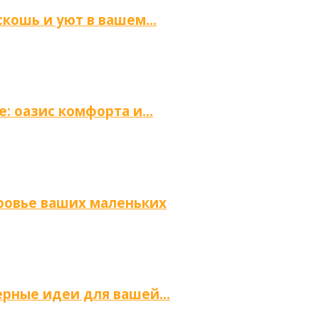
скошь и уют в вашем…
е: оазис комфорта и…
оровье ваших маленьких
ьерные идеи для вашей…