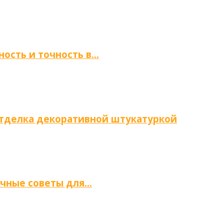
ность и точность в…
отделка декоративной штукатуркой
ичные советы для…