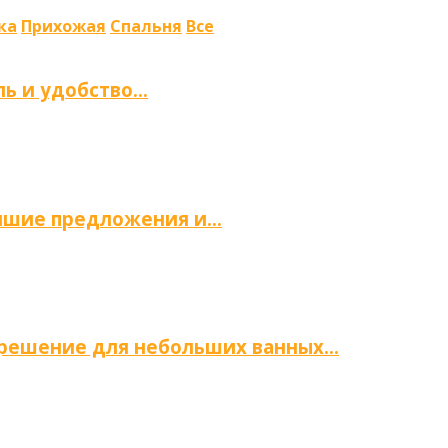
ка
Прихожая
Спальня
Все
ль и удобство…
учшие предложения и…
е решение для небольших ванных…