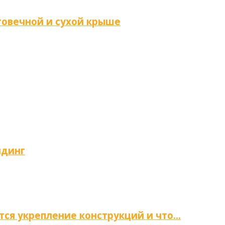
говечной и сухой крыше
йдинг
тся укрепление конструкций и что…