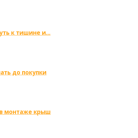
путь к тишине и…
нать до покупки
 в монтаже крыш