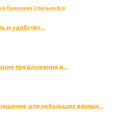
ка
Прихожая
Спальня
Все
ль и удобство…
учшие предложения и…
е решение для небольших ванных…