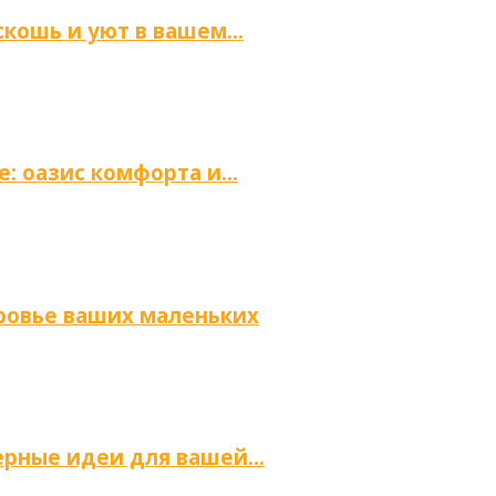
скошь и уют в вашем…
е: оазис комфорта и…
оровье ваших маленьких
ьерные идеи для вашей…