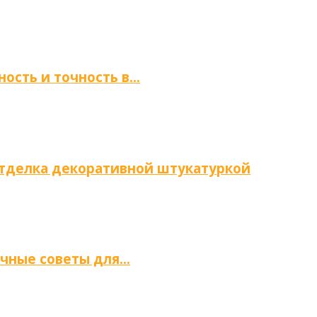
ность и точность в…
отделка декоративной штукатуркой
ичные советы для…