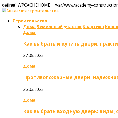
define( 'WPCACHEHOME', '/var/www/academy-construction.
Строительство
Дома
Земельный участок
Квартира
Кров
Дома
Как выбрать и купить двери: практ
27.05.2025
Дома
Противопожарные двери: надежная
26.03.2025
Дома
Как выбрать входную дверь: виды,