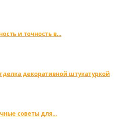
ность и точность в…
отделка декоративной штукатуркой
ичные советы для…