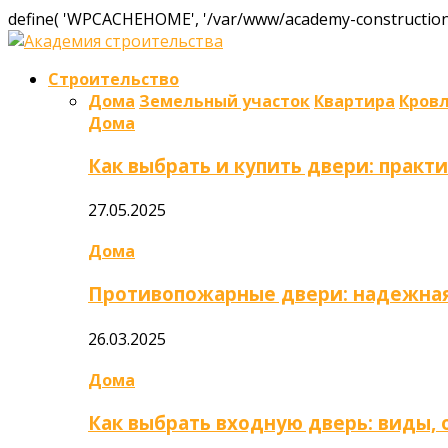
define( 'WPCACHEHOME', '/var/www/academy-construction.
Строительство
Дома
Земельный участок
Квартира
Кров
Дома
Как выбрать и купить двери: практ
27.05.2025
Дома
Противопожарные двери: надежная
26.03.2025
Дома
Как выбрать входную дверь: виды,