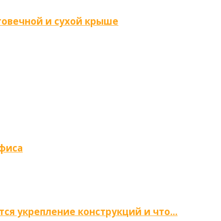
говечной и сухой крыше
офиса
тся укрепление конструкций и что…