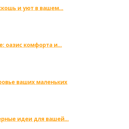
скошь и уют в вашем…
е: оазис комфорта и…
оровье ваших маленьких
ьерные идеи для вашей…