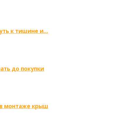
путь к тишине и…
нать до покупки
 в монтаже крыш