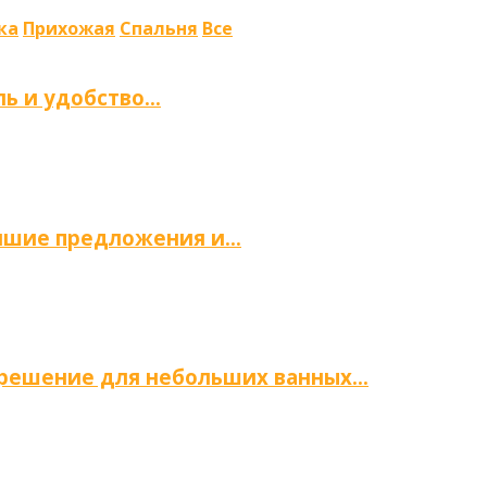
ка
Прихожая
Спальня
Все
ль и удобство…
учшие предложения и…
е решение для небольших ванных…