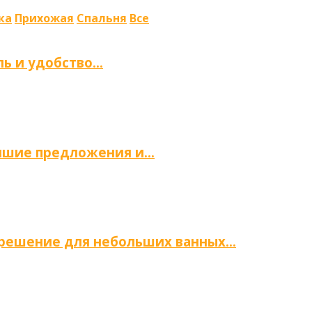
ка
Прихожая
Спальня
Все
ль и удобство…
учшие предложения и…
е решение для небольших ванных…