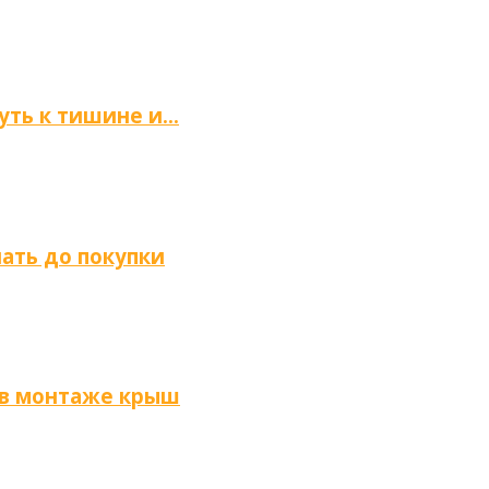
путь к тишине и…
нать до покупки
 в монтаже крыш