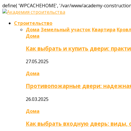
define( 'WPCACHEHOME', '/var/www/academy-construction.
Строительство
Дома
Земельный участок
Квартира
Кров
Дома
Как выбрать и купить двери: практ
27.05.2025
Дома
Противопожарные двери: надежная
26.03.2025
Дома
Как выбрать входную дверь: виды,