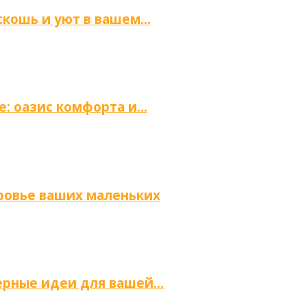
скошь и уют в вашем…
е: оазис комфорта и…
оровье ваших маленьких
ьерные идеи для вашей…