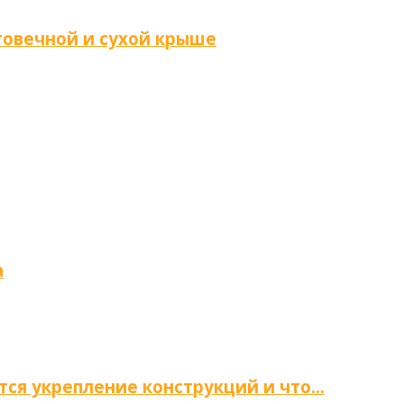
говечной и сухой крыше
а
тся укрепление конструкций и что…