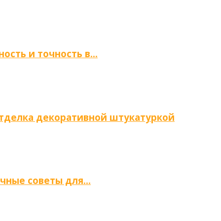
ность и точность в…
отделка декоративной штукатуркой
ичные советы для…