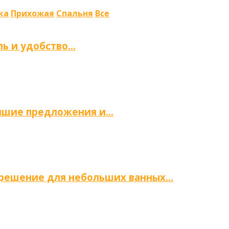
ка
Прихожая
Спальня
Все
ль и удобство…
учшие предложения и…
е решение для небольших ванных…