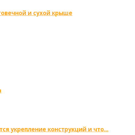
говечной и сухой крыше
а
тся укрепление конструкций и что…