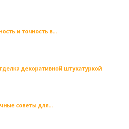
ность и точность в…
отделка декоративной штукатуркой
ичные советы для…