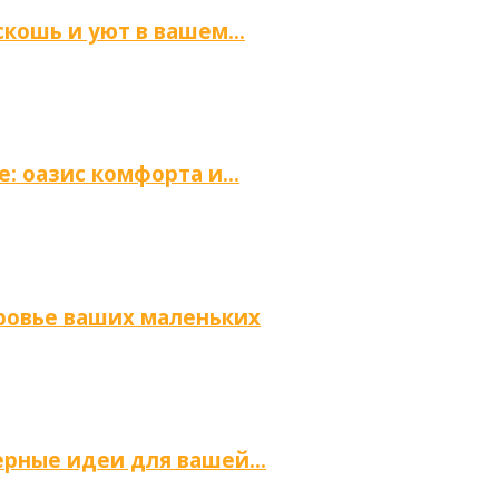
скошь и уют в вашем…
е: оазис комфорта и…
оровье ваших маленьких
ьерные идеи для вашей…