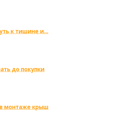
путь к тишине и…
нать до покупки
 в монтаже крыш