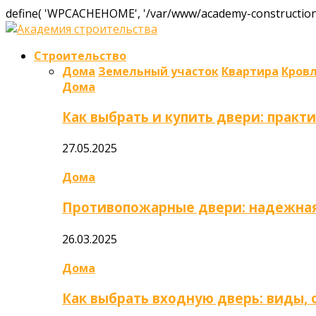
define( 'WPCACHEHOME', '/var/www/academy-construction.
Строительство
Дома
Земельный участок
Квартира
Кров
Дома
Как выбрать и купить двери: практ
27.05.2025
Дома
Противопожарные двери: надежная
26.03.2025
Дома
Как выбрать входную дверь: виды,