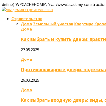
define( 'WPCACHEHOME', '/var/www/academy-construction.
Строительство
Дома
Земельный участок
Квартира
Кров
Дома
Как выбрать и купить двери: практ
27.05.2025
Дома
Противопожарные двери: надежная
26.03.2025
Дома
Как выбрать входную дверь: виды,