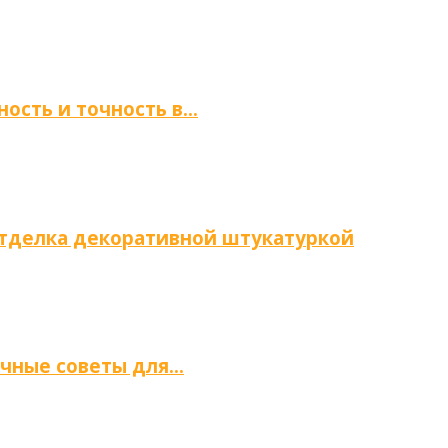
ность и точность в…
отделка декоративной штукатуркой
ичные советы для…