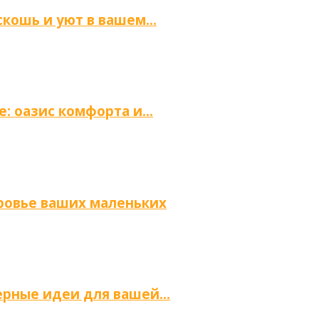
скошь и уют в вашем…
е: оазис комфорта и…
оровье ваших маленьких
ьерные идеи для вашей…