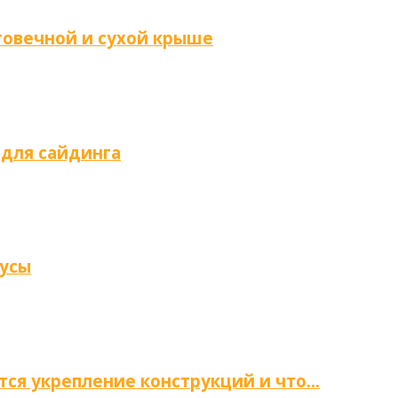
говечной и сухой крыше
 для сайдинга
нусы
тся укрепление конструкций и что…