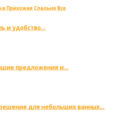
ка
Прихожая
Спальня
Все
ль и удобство…
учшие предложения и…
е решение для небольших ванных…