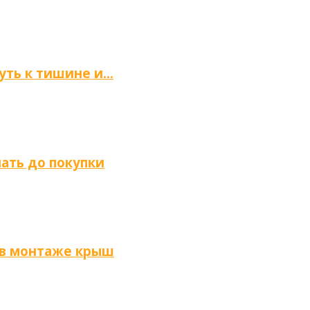
путь к тишине и…
нать до покупки
 в монтаже крыш