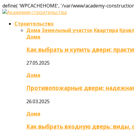
define( 'WPCACHEHOME', '/var/www/academy-construction.
Строительство
Дома
Земельный участок
Квартира
Кров
Дома
Как выбрать и купить двери: практ
27.05.2025
Дома
Противопожарные двери: надежная
26.03.2025
Дома
Как выбрать входную дверь: виды,