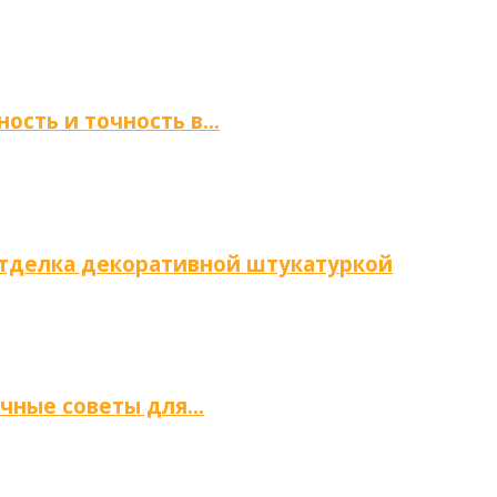
ность и точность в…
отделка декоративной штукатуркой
ичные советы для…