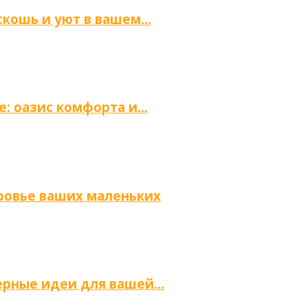
скошь и уют в вашем…
е: оазис комфорта и…
оровье ваших маленьких
ьерные идеи для вашей…