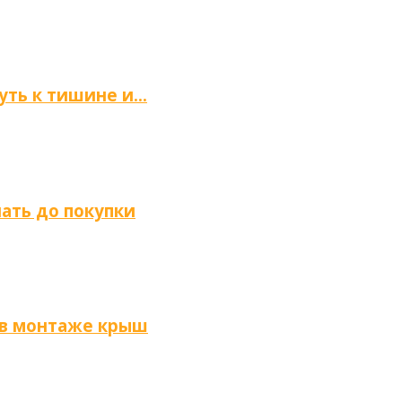
путь к тишине и…
нать до покупки
 в монтаже крыш