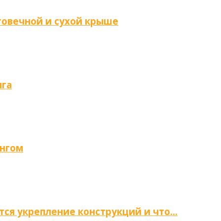
говечной и сухой крыше
нга
ингом
тся укрепление конструкций и что…