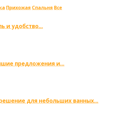
ка
Прихожая
Спальня
Все
ль и удобство…
учшие предложения и…
е решение для небольших ванных…